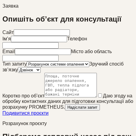
Заявка
Опишіть обʼєкт для консультації
Сайт
Імʼя
Телефон
Email
Місто або область
Тип запиту
Зручний спосіб
звʼязку
Коротко про обʼєкт
Даю згоду на
обробку контактних даних для підготовки консультації або
розрахунку PROMETHEUS.
Надіслати запит
Подивитися проєкти
Розрахунок проєкту