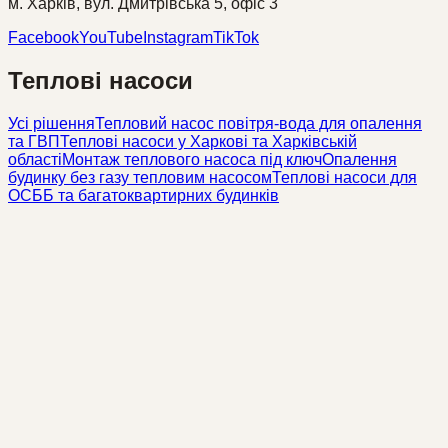
м. Харків, вул. Дмитрівська 5, офіс 3
Facebook
YouTube
Instagram
TikTok
Теплові насоси
Усі рішення
Тепловий насос повітря-вода для опалення
та ГВП
Теплові насоси у Харкові та Харківській
області
Монтаж теплового насоса під ключ
Опалення
будинку без газу тепловим насосом
Теплові насоси для
ОСББ та багатоквартирних будинків