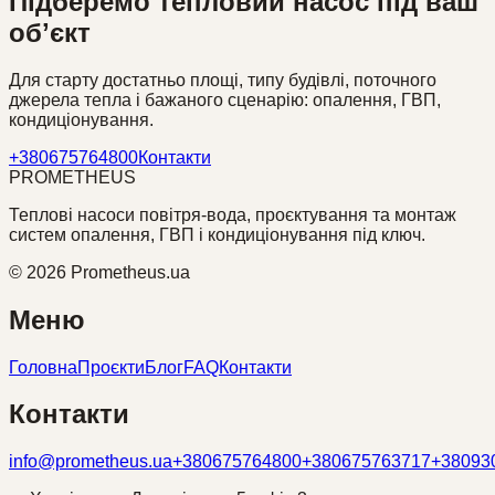
Підберемо тепловий насос під ваш
обʼєкт
Для старту достатньо площі, типу будівлі, поточного
джерела тепла і бажаного сценарію: опалення, ГВП,
кондиціонування.
+380675764800
Контакти
PROMETHEUS
Теплові насоси повітря-вода, проєктування та монтаж
систем опалення, ГВП і кондиціонування під ключ.
©
2026
Prometheus.ua
Меню
Головна
Проєкти
Блог
FAQ
Контакти
Контакти
info@prometheus.ua
+380675764800
+380675763717
+38093