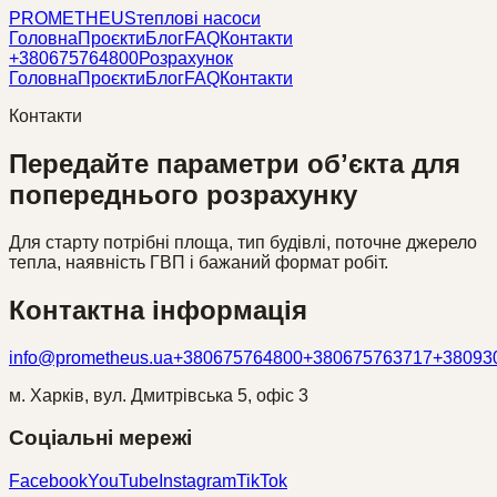
PROMETHEUS
теплові насоси
Головна
Проєкти
Блог
FAQ
Контакти
+380675764800
Розрахунок
Головна
Проєкти
Блог
FAQ
Контакти
Контакти
Передайте параметри обʼєкта для
попереднього розрахунку
Для старту потрібні площа, тип будівлі, поточне джерело
тепла, наявність ГВП і бажаний формат робіт.
Контактна інформація
info@prometheus.ua
+380675764800
+380675763717
+38093
м. Харків, вул. Дмитрівська 5, офіс 3
Соціальні мережі
Facebook
YouTube
Instagram
TikTok